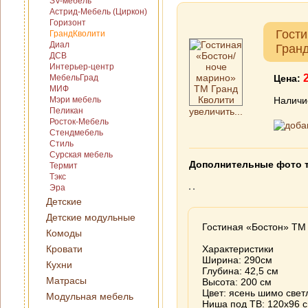
SV-мебель
Астрид-Мебель (Циркон)
Горизонт
Гост
ГрандКволити
Диал
Гран
ДСВ
Интерьер-центр
МебельГрад
Цена:
МИФ
Мэри мебель
Наличи
Пеликан
увеличить...
Росток-Мебель
Стендмебель
Стиль
Сурская мебель
Дополнительные фото 
Термит
Тэкс
Эра
Детские
Детские модульные
Гостиная «Бостон» ТМ
Комоды
Кровати
Характеристики
Ширина: 290см
Кухни
Глубина: 42,5 см
Матрасы
Высота: 200 см
Цвет: ясень шимо свет
Модульная мебель
Ниша под ТВ: 120х96 