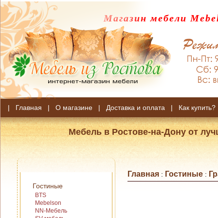
Магазин мебели Mebel
|
Главная
|
О магазине
|
Доставка и оплата
|
Как купить?
Мебель в Ростове-на-Дону от лу
Главная
Гостиные
Г
:
:
Гостиные
BTS
Mebelson
NN-Мебель