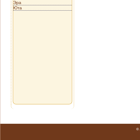
Эра
Юта
©