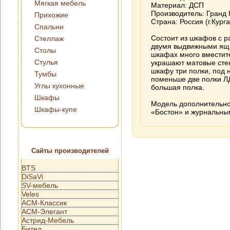
Мягкая мебель
Материал: ДСП
Производитель: Гранд 
Прихожие
Страна: Россия (г.Курга
Спальни
Состоит из шкафов с 
Стеллаж
двумя выдвижными ящи
Столы
шкафах много вместит
Стулья
украшают матовые сте
шкафу три полки, под
Тумбы
поменьше две полки Л
Углы кухонные
большая полка.
Шкафы
Модель дополнительно
Шкафы-купе
«Бостон» и журнальны
Сайты производителей
BTS
DiSaVi
SV-мебель
Veles
АСМ-Классик
АСМ-Элегант
Астрид-Мебель
Бител