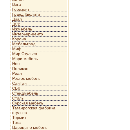
Вега
Горизонт
Гранд Кволити
Диал
ДСВ
Ижмебель
Интерьер-центр
Корона
Мебельград
Миф
Мир Стульев
Мэри мебель
Нео
Пеликан
Риал
Росток-мебель
СанТан
СБК
Стендмебель
Стиль
Сурская мебель
Таганрогская фабрика
стульев
Термит
Тэкс
Царицыно мебель