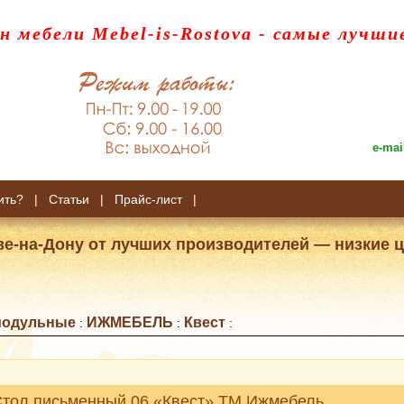
н мебели Mebel-is-Rostova
- самые лучши
e-mai
ить?
|
Статьи
|
Прайс-лист
|
ве-на-Дону от лучших производителей — низкие ц
модульные
ИЖМЕБЕЛЬ
Квест
:
:
:
тол письменный 06 «Квест» ТМ Ижмебель