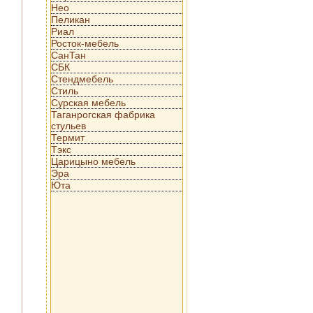
Нео
Пеликан
Риал
Росток-мебель
СанТан
СБК
Стендмебель
Стиль
Сурская мебель
Таганрогская фабрика
стульев
Термит
Тэкс
Царицыно мебель
Эра
Юта