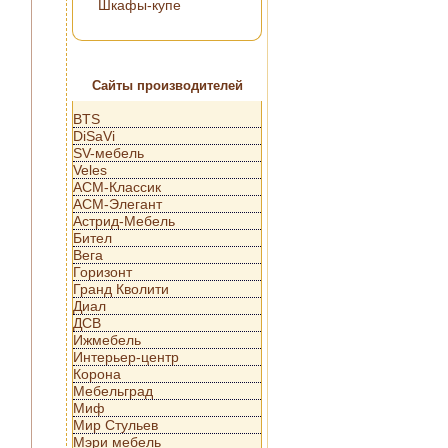
Шкафы-купе
Сайты производителей
BTS
DiSaVi
SV-мебель
Veles
АСМ-Классик
АСМ-Элегант
Астрид-Мебель
Бител
Вега
Горизонт
Гранд Кволити
Диал
ДСВ
Ижмебель
Интерьер-центр
Корона
Мебельград
Миф
Мир Стульев
Мэри мебель