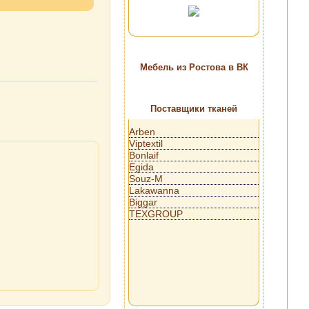
Мебель из Ростова в ВК
Поставщики тканей
Arben
Viptextil
Bonlaif
Egida
Souz-M
Lakawanna
Biggar
TEXGROUP