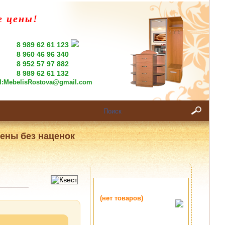
е цены!
8 989 62 61 123
8 960 46 96 340
8 952 57 97 882
8 989 62 61 132
l:
MebelisRostova@gmail.com
ены без наценок