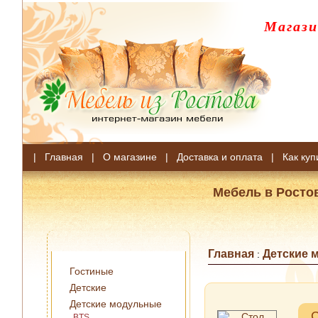
Магази
|
Главная
|
О магазине
|
Доставка и оплата
|
Как куп
Мебель в Росто
Главная
Детские 
:
Гостиные
Детские
Детские модульные
С
BTS