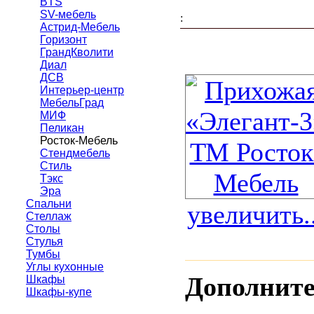
BTS
SV-мебель
:
Астрид-Мебель
Горизонт
ГрандКволити
Диал
ДСВ
Интерьер-центр
МебельГрад
МИФ
Пеликан
Росток-Мебель
Стендмебель
Стиль
Тэкс
Эра
Спальни
увеличить..
Стеллаж
Столы
Стулья
Тумбы
Углы кухонные
Дополните
Шкафы
Шкафы-купе