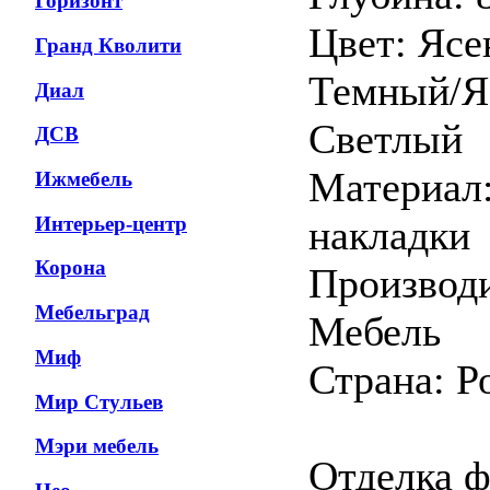
Горизонт
Цвет: Яс
Гранд Кволити
Темный/Я
Диал
Светлый
ДСВ
Материа
Ижмебель
Интерьер-центр
накладки
Корона
Производи
Мебельград
Мебель
Миф
Страна: Р
Мир Стульев
Мэри мебель
Отделка ф