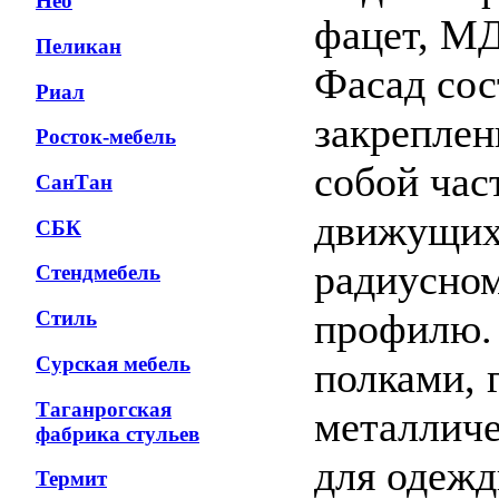
Нео
фацет, М
Пеликан
Фасад сос
Риал
закрепле
Росток-мебель
собой час
СанТан
движущих
СБК
радиусно
Стендмебель
профилю.
Стиль
Сурская мебель
полками, 
Таганрогская
металличе
фабрика стульев
для одежд
Термит