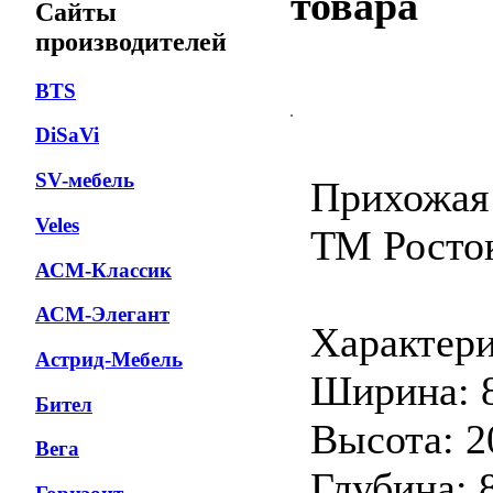
товара
Сайты
производителей
BTS
DiSaVi
SV-мебель
Прихожая
Veles
ТМ Росто
АСМ-Классик
АСМ-Элегант
Характер
Астрид-Мебель
Ширина: 
Бител
Высота: 2
Вега
Глубина: 