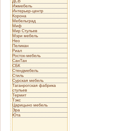
ДСВ
Ижмебель
Интерьер-центр
Корона
Мебельград
Миф
Мир Стульев
Мэри мебель
Нео
Пеликан
Риал
Росток-мебель
СанТан
СБК
Стендмебель
Стиль
Сурская мебель
Таганрогская фабрика
стульев
Термит
Тэкс
Царицыно мебель
Эра
Юта