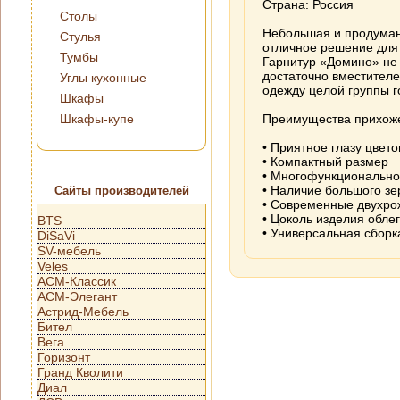
Страна: Россия
Столы
Небольшая и продуман
Стулья
отличное решение для 
Тумбы
Гарнитур «Домино» не 
достаточно вместителе
Углы кухонные
одежду целой группы г
Шкафы
Шкафы-купе
Преимущества прихоже
• Приятное глазу цвет
• Компактный размер
• Многофункционально
• Наличие большого зе
Сайты производителей
• Современные двухро
• Цоколь изделия обле
BTS
• Универсальная сборк
DiSaVi
SV-мебель
Veles
АСМ-Классик
АСМ-Элегант
Астрид-Мебель
Бител
Вега
Горизонт
Гранд Кволити
Диал