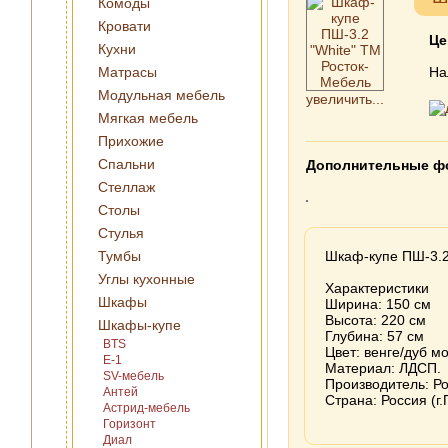
Комоды
Кровати
Це
Кухни
Матрасы
На
Модульная мебель
увеличить...
Мягкая мебель
Прихожие
Спальни
Дополнительные ф
Стеллаж
Столы
Стулья
Тумбы
Шкаф-купе ПШ-3.2
Углы кухонные
Характеристики
Шкафы
Ширина: 150 см
Высота: 220 см
Шкафы-купе
Глубина: 57 см
BTS
Цвет: венге/дуб мо
E-1
Материал: ЛДСП.
SV-мебель
Производитель: Р
Антей
Страна: Россия (г.
Астрид-мебель
Горизонт
Диал