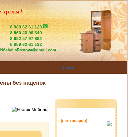
е цены!
8 989 62 61 123
8 960 46 96 340
8 952 57 97 882
8 989 62 61 132
l:
MebelisRostova@gmail.com
ены без наценок