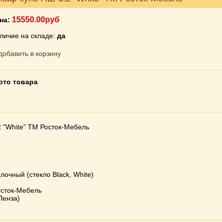
15550.00руб
на:
личие на складе:
да
ото товара
 "White" ТМ Росток-Мебель
лочный (стекло Black, White)
осток-Мебель
Пенза)