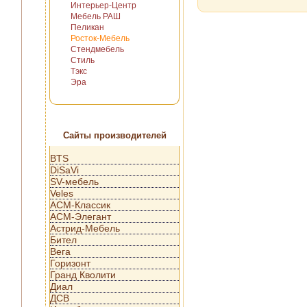
Интерьер-Центр
Мебель РАШ
Пеликан
Росток-Мебель
Стендмебель
Стиль
Тэкс
Эра
Сайты производителей
BTS
DiSaVi
SV-мебель
Veles
АСМ-Классик
АСМ-Элегант
Астрид-Мебель
Бител
Вега
Горизонт
Гранд Кволити
Диал
ДСВ