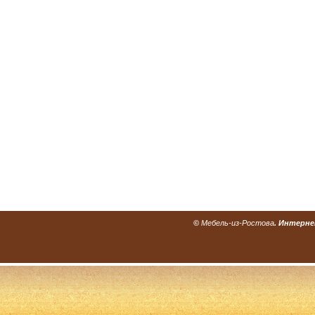
©
Мебель-из-Ростова
. Интерне