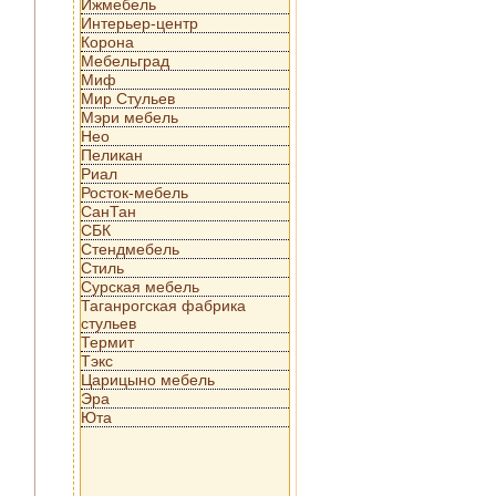
Ижмебель
Интерьер-центр
Корона
Мебельград
Миф
Мир Стульев
Мэри мебель
Нео
Пеликан
Риал
Росток-мебель
СанТан
СБК
Стендмебель
Стиль
Сурская мебель
Таганрогская фабрика
стульев
Термит
Тэкс
Царицыно мебель
Эра
Юта