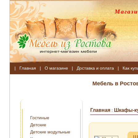
Магази
|
Главная
|
О магазине
|
Доставка и оплата
|
Как куп
Мебель в Росто
Главная
Шкафы-к
:
Гостиные
Детские
Детские модульные
Ш