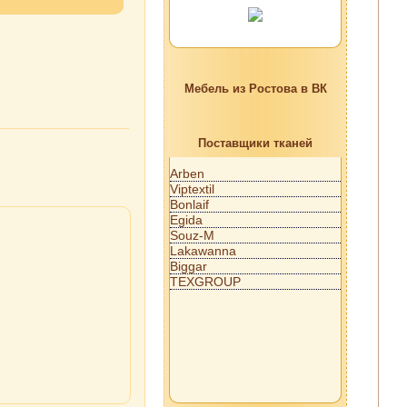
Мебель из Ростова в ВК
Поставщики тканей
Arben
Viptextil
Bonlaif
Egida
Souz-M
Lakawanna
Biggar
TEXGROUP