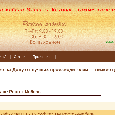
н мебели Mebel-is-Rostova
- самые лучши
e-mai
ить?
|
Статьи
|
Прайс-лист
|
ве-на-Дону от лучших производителей — низкие ц
упе
Росток-Мебель
:
:
каф-купе ПШ-3.2 "White" ТМ Росток-Мебель