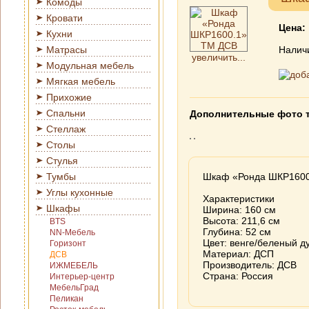
Комоды
Кровати
Цена:
Кухни
Матрасы
Налич
увеличить...
Модульная мебель
Мягкая мебель
Прихожие
Спальни
Дополнительные фото 
Стеллаж
Столы
Стулья
Тумбы
Шкаф «Ронда ШКР1600
Углы кухонные
Характеристики
Шкафы
Ширина: 160 см
Высота: 211,6 см
BTS
Глубина: 52 см
NN-Мебель
Цвет: венге/беленый д
Горизонт
Материал: ДСП
ДСВ
Производитель: ДСВ
ИЖМЕБЕЛЬ
Страна: Россия
Интерьер-центр
МебельГрад
Пеликан