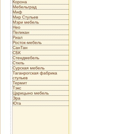
Корона
Мебельград
Миф
Мир Стульев
Мэри мебель
Нео
Пеликан
Риал
Росток-мебель
СанТан
СБК
Стендмебель
Стиль
Сурская мебель
Таганрогская фабрика
стульев
Термит
Тэкс
Царицыно мебель
Эра
Юта