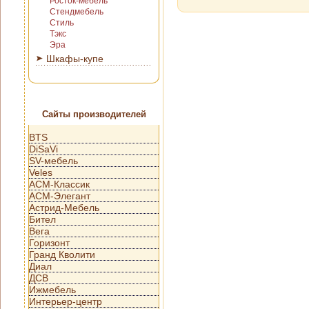
Росток-мебель
Стендмебель
Стиль
Тэкс
Эра
Шкафы-купе
Сайты производителей
BTS
DiSaVi
SV-мебель
Veles
АСМ-Классик
АСМ-Элегант
Астрид-Мебель
Бител
Вега
Горизонт
Гранд Кволити
Диал
ДСВ
Ижмебель
Интерьер-центр