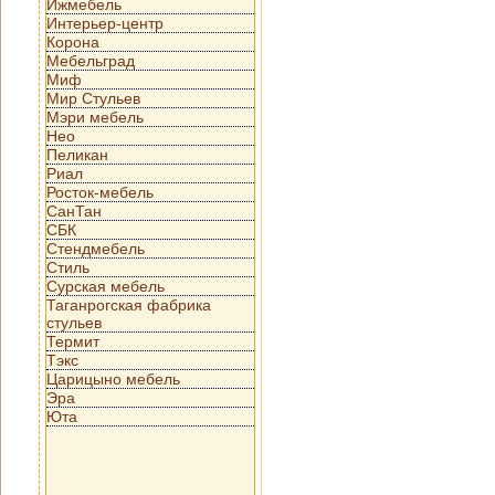
Ижмебель
Интерьер-центр
Корона
Мебельград
Миф
Мир Стульев
Мэри мебель
Нео
Пеликан
Риал
Росток-мебель
СанТан
СБК
Стендмебель
Стиль
Сурская мебель
Таганрогская фабрика
стульев
Термит
Тэкс
Царицыно мебель
Эра
Юта