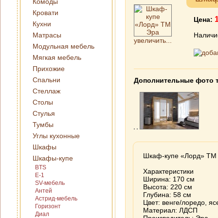
Комоды
Кровати
Цена:
Кухни
Матрасы
Наличи
увеличить...
Модульная мебель
Мягкая мебель
Прихожие
Спальни
Дополнительные фото 
Стеллаж
Столы
Стулья
Тумбы
Углы кухонные
Шкафы
Шкаф-купе «Лорд» ТМ
Шкафы-купе
BTS
Характеристики
E-1
Ширина: 170 см
SV-мебель
Высота: 220 см
Антей
Глубина: 58 см
Астрид-мебель
Цвет: венге/лоредо, я
Горизонт
Материал: ЛДСП
Диал