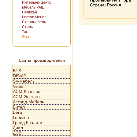
Производитель: Эра
Интерьер-Центр
Страна: Россия
Мебель РАШ
Пеликан
Росток-Мебель
Стендмебель
Стиль
Тэкс
Эра
Сайты производителей
BTS
DiSaVi
SV-мебель
Veles
АСМ-Классик
АСМ-Элегант
Астрид-Мебель
Бител
Вега
Горизонт
Гранд Кволити
Диал
ДСВ