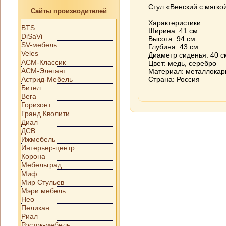
Стул «Венский с мягко
Сайты производителей
Характеристики
BTS
Ширина: 41 см
DiSaVi
Высота: 94 см
SV-мебель
Глубина: 43 см
Veles
Диаметр сиденья: 40 с
АСМ-Классик
Цвет: медь, серебро
АСМ-Элегант
Материал: металлокар
Астрид-Мебель
Страна: Россия
Бител
Вега
Горизонт
Гранд Кволити
Диал
ДСВ
Ижмебель
Интерьер-центр
Корона
Мебельград
Миф
Мир Стульев
Мэри мебель
Нео
Пеликан
Риал
Росток-мебель