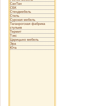
СанТан
СБК
Стендмебель
Стиль
Сурская мебель
Таганрогская фабрика
стульев
Термит
Тэкс
Царицыно мебель
Эра
Юта