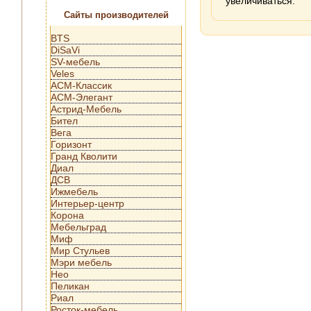
увеличиваться.
Сайты производителей
BTS
DiSaVi
SV-мебель
Veles
АСМ-Классик
АСМ-Элегант
Астрид-Мебель
Бител
Вега
Горизонт
Гранд Кволити
Диал
ДСВ
Ижмебель
Интерьер-центр
Корона
Мебельград
Миф
Мир Стульев
Мэри мебель
Нео
Пеликан
Риал
Росток-мебель