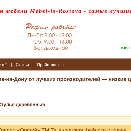
н мебели Mebel-is-Rostova
- самые лучши
e-mai
ить?
|
Статьи
|
Прайс-лист
|
ве-на-Дону от лучших производителей — низкие ц
Стулья деревянные
:
Кресло «Орфей» ТМ Таганрогская фабрика стульев