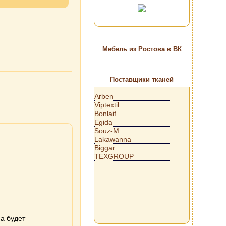
Мебель из Ростова в ВК
Поставщики тканей
Arben
Viptextil
Bonlaif
Egida
Souz-M
Lakawanna
Biggar
TEXGROUP
на будет