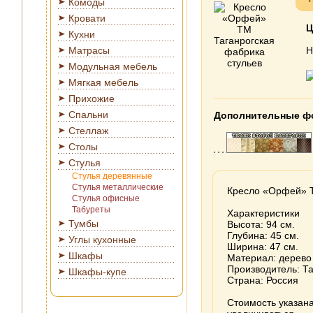
Комоды
Кровати
Ц
Кухни
Матрасы
Н
Модульная мебель
Мягкая мебель
Прихожие
Спальни
Дополнительные ф
Стеллаж
Столы
Стулья
Стулья деревянные
Стулья металлические
Кресло «Орфей» Т
Стулья офисные
Табуреты
Характеристики
Тумбы
Высота: 94 см.
Глубина: 45 см.
Углы кухонные
Ширина: 47 см.
Шкафы
Материал: дерево 
Производитель: Та
Шкафы-купе
Страна: Россия
Стоимость указана 