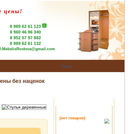
е цены!
8 989 62 61 123
8 960 46 96 340
8 952 57 97 882
8 989 62 61 132
l:
MebelisRostova@gmail.com
ены без наценок