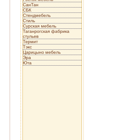
СанТан
СБК
Стендмебель
Стиль
Сурская мебель
Таганрогская фабрика
стульев
Термит
Тэкс
Царицыно мебель
Эра
Юта