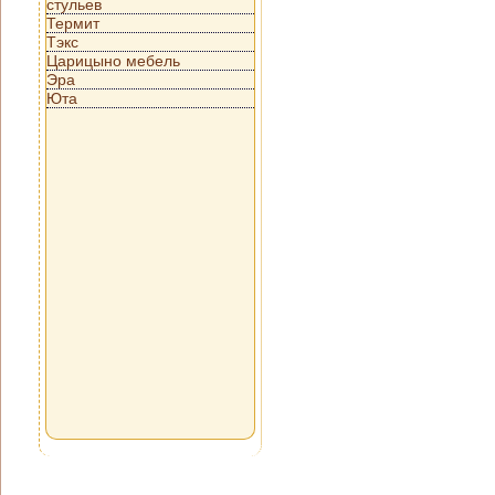
стульев
Термит
Тэкс
Царицыно мебель
Эра
Юта