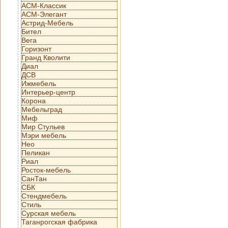
АСМ-Классик
АСМ-Элегант
Астрид-Мебель
Бител
Вега
Горизонт
Гранд Кволити
Диал
ДСВ
Ижмебель
Интерьер-центр
Корона
Мебельград
Миф
Мир Стульев
Мэри мебель
Нео
Пеликан
Риал
Росток-мебель
СанТан
СБК
Стендмебель
Стиль
Сурская мебель
Таганрогская фабрика