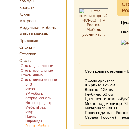
Комоды
Ст
Кровати
Ро
Кухни
Матрасы
Цен
Модульная мебель
Нал
Мягкая мебель
увеличить...
Прихожие
Спальни
Стеллаж
Столы
Столы деревянные
Столы журнальные
Стол компьютерный «К
Столы книжки
Столы компьютерные
Характеристики
BTS
Ширина: 125 см
Micon
Высота: 125 см
SV-мебель
Глубина: 60 см
Астрид-Мебель
Цвет: венге темный/ду
Интерьер-центр
Место под монитор: 73
МебельГрад
Материал: ЛДСП.
Миф
Производитель: Росто
Памир
Страна: Россия (г.Пенз
Пирамида
Росток-Мебель