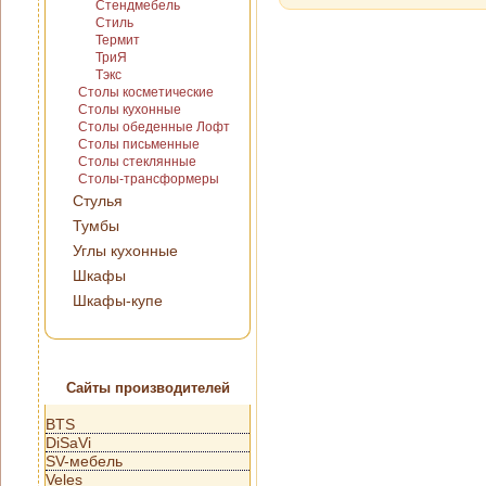
Стендмебель
Стиль
Термит
ТриЯ
Тэкс
Столы косметические
Столы кухонные
Столы обеденные Лофт
Столы письменные
Столы стеклянные
Столы-трансформеры
Стулья
Тумбы
Углы кухонные
Шкафы
Шкафы-купе
Сайты производителей
BTS
DiSaVi
SV-мебель
Veles