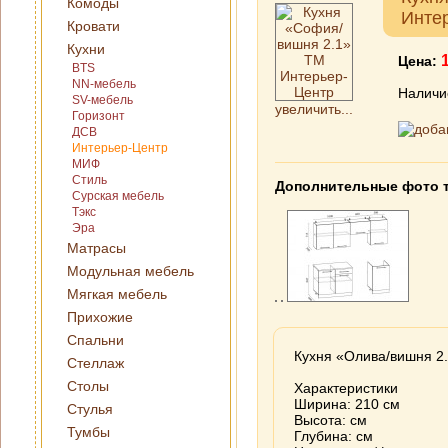
Комоды
Инте
Кровати
Кухни
Цена:
BTS
NN-мебель
Наличи
SV-мебель
увеличить...
Горизонт
ДСВ
Интерьер-Центр
МИФ
Стиль
Дополнительные фото 
Сурская мебель
Тэкс
Эра
Матрасы
Модульная мебель
Мягкая мебель
Прихожие
Спальни
Кухня «Олива/вишня 2
Стеллаж
Столы
Характеристики
Ширина: 210 см
Стулья
Высота: см
Тумбы
Глубина: см