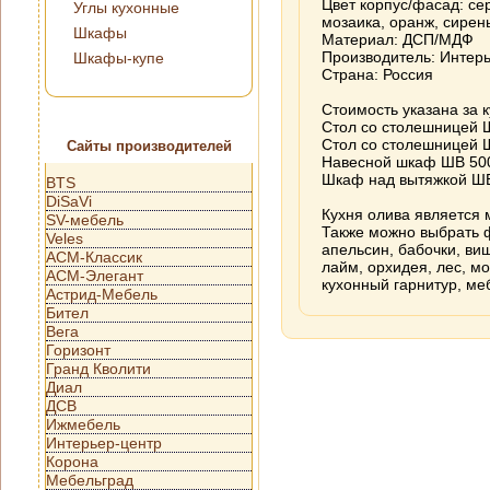
Цвет корпус/фасад: се
Углы кухонные
мозаика, оранж, сирен
Шкафы
Материал: ДСП/МДФ
Производитель: Интер
Шкафы-купе
Страна: Россия
Стоимость указана за 
Стол со столешницей 
Стол со столешницей
Сайты производителей
Навесной шкаф ШВ 500
Шкаф над вытяжкой Ш
BTS
DiSaVi
Кухня олива является 
SV-мебель
Также можно выбрать 
Veles
апельсин, бабочки, виш
АСМ-Классик
лайм, орхидея, лес, мо
АСМ-Элегант
кухонный гарнитур, ме
Астрид-Мебель
Бител
Вега
Горизонт
Гранд Кволити
Диал
ДСВ
Ижмебель
Интерьер-центр
Корона
Мебельград