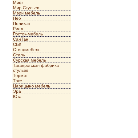
Миф
Мир Стульев
Мэри мебель
Нео
Пеликан
Риал
Росток-мебель
СанТан
СБК
Стендмебель
Стиль
Сурская мебель
Таганрогская фабрика
стульев
Термит
Тэкс
Царицыно мебель
Эра
Юта