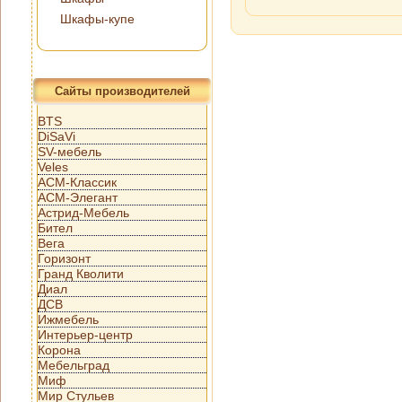
Шкафы-купе
Сайты производителей
BTS
DiSaVi
SV-мебель
Veles
АСМ-Классик
АСМ-Элегант
Астрид-Мебель
Бител
Вега
Горизонт
Гранд Кволити
Диал
ДСВ
Ижмебель
Интерьер-центр
Корона
Мебельград
Миф
Мир Стульев