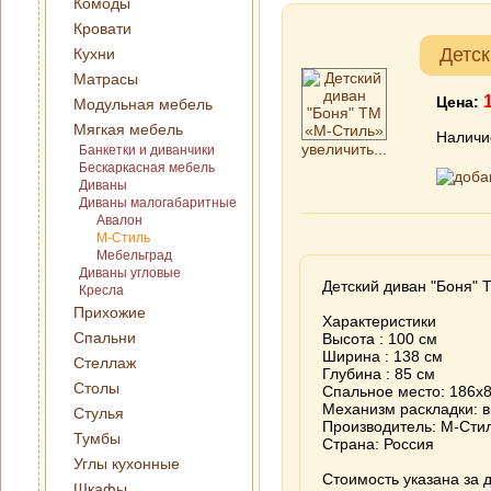
Комоды
Кровати
Детск
Кухни
Матрасы
Цена:
Модульная мебель
Мягкая мебель
Наличи
увеличить...
Банкетки и диванчики
Бескаркасная мебель
Диваны
Диваны малогабаритные
Авалон
М-Стиль
Мебельград
Диваны угловые
Детский диван "Боня"
Кресла
Прихожие
Характеристики
Спальни
Высота : 100 см
Ширина : 138 см
Стеллаж
Глубина : 85 см
Столы
Спальное место: 186х
Механизм раскладки: 
Стулья
Производитель: М-Стил
Тумбы
Страна: Россия
Углы кухонные
Стоимость указана за д
Шкафы