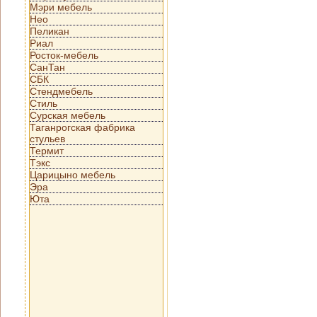
Мэри мебель
Нео
Пеликан
Риал
Росток-мебель
СанТан
СБК
Стендмебель
Стиль
Сурская мебель
Таганрогская фабрика
стульев
Термит
Тэкс
Царицыно мебель
Эра
Юта