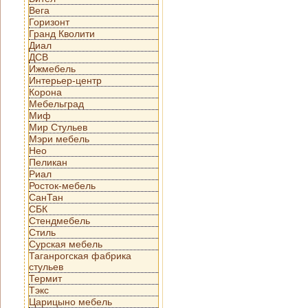
Вега
Горизонт
Гранд Кволити
Диал
ДСВ
Ижмебель
Интерьер-центр
Корона
Мебельград
Миф
Мир Стульев
Мэри мебель
Нео
Пеликан
Риал
Росток-мебель
СанТан
СБК
Стендмебель
Стиль
Сурская мебель
Таганрогская фабрика
стульев
Термит
Тэкс
Царицыно мебель