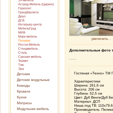
SV-мебель
Астрид-Мебель (Циркон)
Горизонт
ГрандКволити
Диал
ДСВ
Интерьер-центр
МебельГрад
МИФ
Мэри мебель
увеличить...
Пеликан
Росток-Мебель
Стендмебель
Дополнительные фото 
Стиль
Сурская мебель
Термит
Тэкс
Эра
Гостиная «Техно» ТМ 
Детские
Детские модульные
Характеристики
Ширина: 261,6 см
Комоды
Высота: 206 см
Кровати
Глубина: 52,5 см
Кухни
Цвет: Дуб Венге/Дуб 
Материал: ДСП
Матрасы
Ниша под ТВ: 110х79,6
Модульная мебель
Производитель: Пелик