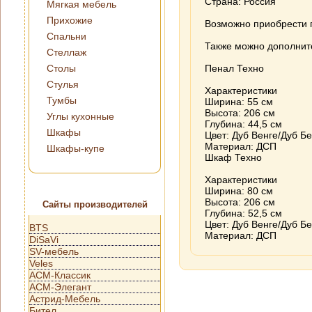
Страна: Россия
Мягкая мебель
Прихожие
Возможно приобрести 
Спальни
Также можно дополнит
Стеллаж
Столы
Пенал Техно
Стулья
Характеристики
Тумбы
Ширина: 55 см
Высота: 206 см
Углы кухонные
Глубина: 44,5 см
Шкафы
Цвет: Дуб Венге/Дуб 
Материал: ДСП
Шкафы-купе
Шкаф Техно
Характеристики
Ширина: 80 см
Высота: 206 см
Сайты производителей
Глубина: 52,5 см
Цвет: Дуб Венге/Дуб 
BTS
Материал: ДСП
DiSaVi
SV-мебель
Veles
АСМ-Классик
АСМ-Элегант
Астрид-Мебель
Бител