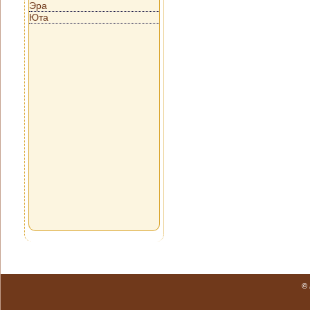
Эра
Юта
©