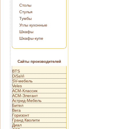
Столы
Стулья
Тумбы
Углы кухонные
Шкафы
Шкафы-купе
Сайты производителей
BTS
DiSaVi
SV-мебель
Veles
АСМ-Классик
АСМ-Элегант
Астрид-Мебель
Бител
Вега
Горизонт
Гранд Кволити
Диал