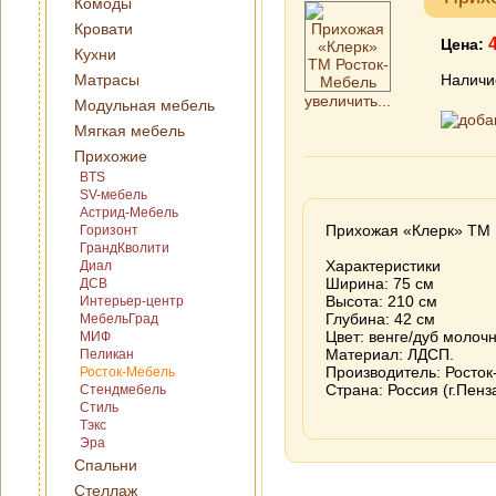
Комоды
Кровати
Цена:
Кухни
Матрасы
Наличи
увеличить...
Модульная мебель
Мягкая мебель
Прихожие
BTS
SV-мебель
Астрид-Мебель
Прихожая «Клерк» ТМ 
Горизонт
ГрандКволити
Характеристики
Диал
Ширина: 75 см
ДСВ
Высота: 210 см
Интерьер-центр
Глубина: 42 см
МебельГрад
Цвет: венге/дуб молоч
МИФ
Материал: ЛДСП.
Пеликан
Производитель: Росто
Росток-Мебель
Страна: Россия (г.Пенз
Стендмебель
Стиль
Тэкс
Эра
Спальни
Стеллаж