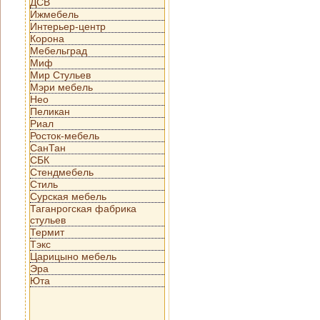
ДСВ
Ижмебель
Интерьер-центр
Корона
Мебельград
Миф
Мир Стульев
Мэри мебель
Нео
Пеликан
Риал
Росток-мебель
СанТан
СБК
Стендмебель
Стиль
Сурская мебель
Таганрогская фабрика
стульев
Термит
Тэкс
Царицыно мебель
Эра
Юта