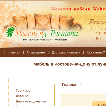
Магазин мебели Mebel
|
Главная
|
О магазине
|
Доставка и оплата
|
Как купить?
Мебель в Ростове-на-Дону от лу
Главная
:
:
Гостиные
Детские
Детские модульные
Шкаф