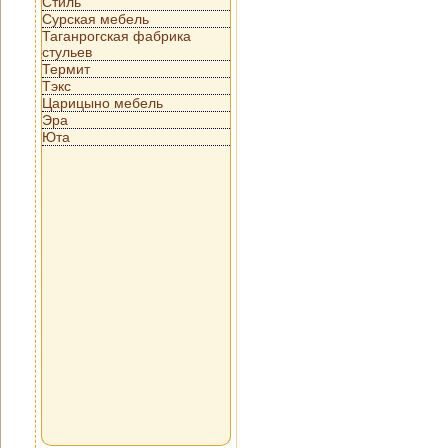
Стиль
Сурская мебель
Таганрогская фабрика
стульев
Термит
Тэкс
Царицыно мебель
Эра
Юта