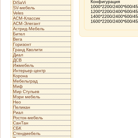
Конфигурация
DiSaVi
1000*2200/2400*600/4
SV-мебель
1200*2200/2400*600/4
Veles
1400*2200/2400*600/4
АСМ-Классик
1600*2200/2400*600/4
АСМ-Элегант
Астрид-Мебель
Бител
Вега
Горизонт
Гранд Кволити
Диал
ДСВ
Ижмебель
Интерьер-центр
Корона
Мебельград
Миф
Мир Стульев
Мэри мебель
Нео
Пеликан
Риал
Росток-мебель
СанТан
СБК
Стендмебель